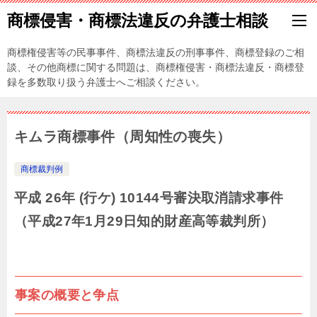
商標侵害・商標法違反の弁護士相談
商標権侵害等の民事事件、商標法違反の刑事事件、商標登録のご相
談、その他商標に関する問題は、商標権侵害・商標法違反・商標登
録を多数取り扱う弁護士へご相談ください。
キムラ商標事件（周知性の喪失）
商標裁判例
平成 26
年 (行ケ) 10144
号審決取消請求事件
（平成27年1月29日知的財産高等裁判所）
事案の概要と争点