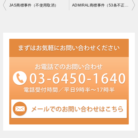
投
JAS商標事件（不使用取消）
ADMIRAL商標事件（53条不正使用取消）
稿
ナ
ビ
ゲ
ー
シ
ョ
ン